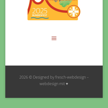
2026 © Designed by fresch-webdesign –
webdesign mit ♥