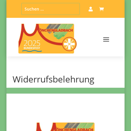


Wider­rufs­be­leh­rung